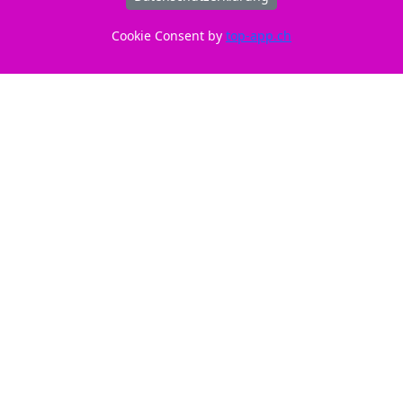
Cookie Consent by
top-app.ch
ID: 210318
Nur CHF 26,90
Reicht für: 150 Seiten.