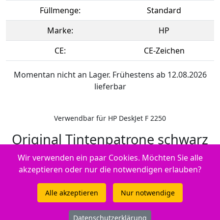
Füllmenge:
Standard
Marke:
HP
CE:
CE-Zeichen
Momentan nicht an Lager. Frühestens ab 12.08.2026
lieferbar
Verwendbar für HP DeskJet F 2250
Original Tintenpatrone schwarz
Hersteller-ID: No. 21, C9351AE
Wir verwenden ein paar Cookies. Möchten Sie alle
akzeptieren oder nur die notwendigen erlauben?
Alle akzeptieren
Nur notwendige
Datenschutzerklärung