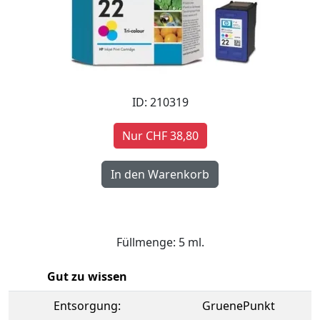
ID: 210319
Nur CHF 38,80
Füllmenge: 5 ml.
Gut zu wissen
Entsorgung:
GruenePunkt