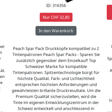
ID: 316356
Nur CHF 32,80
bel
Peach Spar Pack Druckköpfe kompatibel zu 2
h
Tintenpatronen Peach Spar Packs - Sparen Sie
r
Sp
zusätzlich gegenüber dem Einzelkauf! Top
Schweizer Marke für kompatible
ät.
A
Tintenpatronen. Spitzentechnologie bürgt für
ten
höchste Qualität. Farb- und Lichtechtheit
te
entsprechen höchsten Anforderungen und
t
gewährleisten brillante Druckresultate. Um die
n
Premium Qualität sicherzustellen, wird die
F
Tinte im eigenen Entwicklungszentrum in der
Schweiz entwickelt und anschliessend in