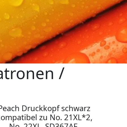
atronen /
Peach Druckkopf schwarz
kompatibel zu No. 21XL*2,
No. 22XL, SD367AE,