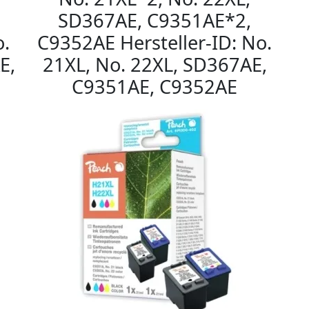
SD367AE, C9351AE*2,
o.
C9352AE Hersteller-ID: No.
E,
21XL, No. 22XL, SD367AE,
C9351AE, C9352AE