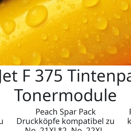
et F 375 Tintenp
Tonermodule
Peach Spar Pack
u
Druckköpfe kompatibel zu
No. 21XL*2, No. 22XL,