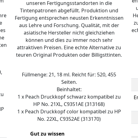
en
en
unseren Fertigungsstandorten in die
Tintenpatronen abgefüllt. Produktion und
hre
He
Fertigung entsprechen neusten Erkenntnissen
e
z
aus Lehre und Forschung. Qualität, mit der
ies
ec
asiatische Hersteller nicht gleichziehen
ne
können und dies zu immer noch sehr
ten
attraktiven Preisen. Eine echte Alternative zu
teuren Original Produkten oder Billigsttinten.
,
Füllmenge: 21, 18 ml. Reicht für: 520, 455
Seiten.
Beinhaltet:
zu
1 x Peach Druckkopf schwarz kompatibel zu
E
HP No. 21XL, C9351AE (313168)
HP
1 x Peach Druckkopf color kompatibel zu HP
No. 22XL, C9352AE (313170)
Gut zu wissen