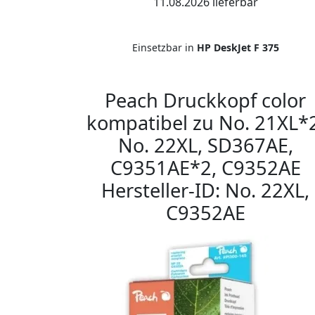
11.08.2026 lieferbar
Einsetzbar in
HP DeskJet F 375
Peach Druckkopf color
kompatibel zu No. 21XL*2
No. 22XL, SD367AE,
C9351AE*2, C9352AE
Hersteller-ID: No. 22XL,
C9352AE