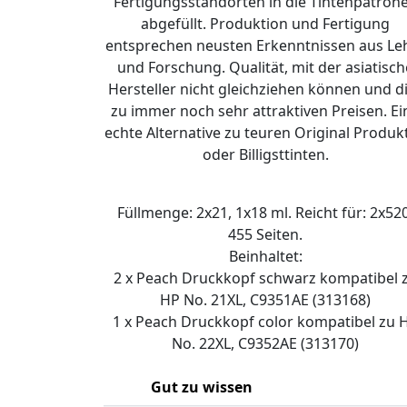
Fertigungsstandorten in die Tintenpatron
abgefüllt. Produktion und Fertigung
entsprechen neusten Erkenntnissen aus Le
und Forschung. Qualität, mit der asiatisch
Hersteller nicht gleichziehen können und d
zu immer noch sehr attraktiven Preisen. Ei
echte Alternative zu teuren Original Produk
oder Billigsttinten.
Füllmenge: 2x21, 1x18 ml. Reicht für: 2x520
455 Seiten.
Beinhaltet:
2 x Peach Druckkopf schwarz kompatibel 
HP No. 21XL, C9351AE (313168)
1 x Peach Druckkopf color kompatibel zu 
No. 22XL, C9352AE (313170)
Gut zu wissen