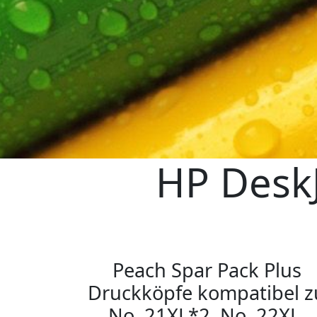
HP DeskJ
Peach Spar Pack Plus
Druckköpfe kompatibel z
No. 21XL*2, No. 22XL,