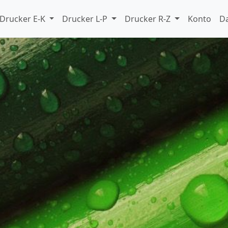
Drucker E-K
Drucker L-P
Drucker R-Z
Konto
D