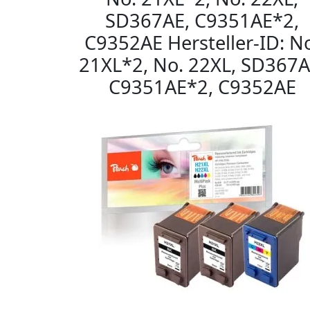
SD367AE, C9351AE*2,
C9352AE Hersteller-ID: N
21XL*2, No. 22XL, SD367A
C9351AE*2, C9352AE