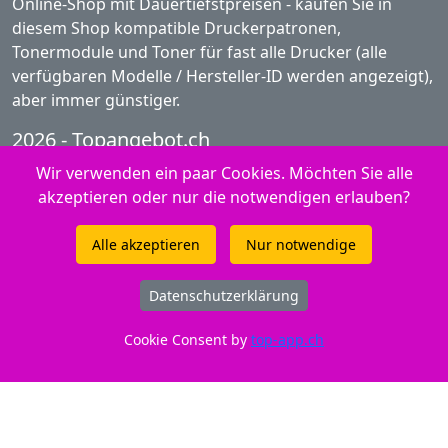
Online-Shop mit Dauertiefstpreisen - kaufen Sie in
diesem Shop kompatible Druckerpatronen,
Tonermodule und Toner für fast alle Drucker (alle
verfügbaren Modelle / Hersteller-ID werden angezeigt),
aber immer günstiger.
2026 - Topangebot.ch
Wir verwenden ein paar Cookies. Möchten Sie alle
Peach Produkte - Fotopapier
akzeptieren oder nur die notwendigen erlauben?
Peach Produkte - Ink Jet
Alle akzeptieren
Nur notwendige
Service / Infos Tintenpatronen Shop
Datenschutzerklärung
Snap and print - So funktioniert es
Informationen über Tinte
Cookie Consent by
top-app.ch
FAQ zu Peach Toner / Tintenpatronen
Peach Produkte - Toner