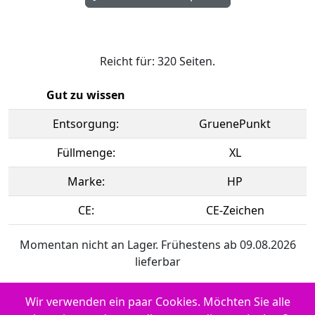
Reicht für: 320 Seiten.
Gut zu wissen
Entsorgung:
GruenePunkt
Füllmenge:
XL
Marke:
HP
CE:
CE-Zeichen
Momentan nicht an Lager. Frühestens ab 09.08.2026
lieferbar
Wir verwenden ein paar Cookies. Möchten Sie alle
Verwendbar für HP Envy 6532 e