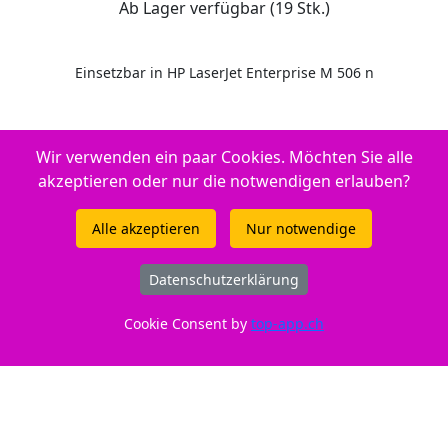
Ab Lager verfügbar (19 Stk.)
Einsetzbar in HP LaserJet Enterprise M 506 n
Wir verwenden ein paar Cookies. Möchten Sie alle
Druckertypen: - HP LaserJet Enterprise M 506 x - HP LaserJet
akzeptieren oder nur die notwendigen erlauben?
Enterprise M 506 n - HP LaserJet Managed M 506 xm - HP
LaserJet Enterprise M 506 dn - HP LaserJet Enterprise MFP M
Alle akzeptieren
Nur notwendige
527 Series - HP LaserJet Enterprise MFP M 527 c - - HP LaserJet
Enterprise MFP M 527 f - HP LaserJet Enterprise M 506 Series -
Datenschutzerklärung
HP LaserJet Enterprise MFP M 527 z - HP LaserJet Enterprise M
506 xh - HP LaserJet Managed M 506 dnm - HP LaserJet Pro M
Cookie Consent by
top-app.ch
501 Series - HP LaserJet Enterprise M 506 dh - HP LaserJet
Enterprise Flow MFP M 527 c - HP LaserJet Pro M 501 dn - HP
LaserJet Managed MFP M 527 dnm - HP LaserJet Managed Flow
MFP M 527 cm - HP LaserJet Pro M 501 n - HP LaserJet
Enterprise MFP M 527 dn