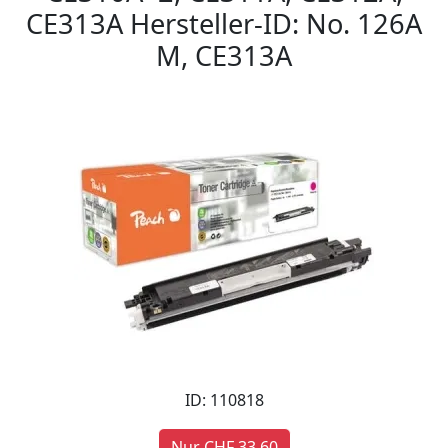
CE313A Hersteller-ID: No. 126A
M, CE313A
ID: 110818
Nur CHF 33,60