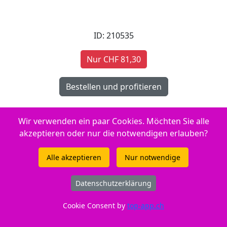
ID: 210535
Nur CHF 81,30
Wir verwenden ein paar Cookies. Möchten Sie alle
ca. 4 Tage Lieferfrist
akzeptieren oder nur die notwendigen erlauben?
Reicht für: 1000 Seiten.
Alle akzeptieren
Nur notwendige
Gut zu wissen
Datenschutzerklärung
Entsorgung:
GruenePunkt
Cookie Consent by
top-app.ch
Entsorgungsorganisation:
ElektroG-Zeichen