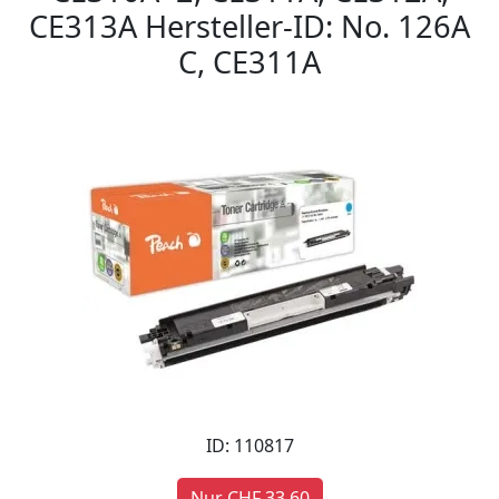
CE313A Hersteller-ID: No. 126A
C, CE311A
ID: 110817
Nur CHF 33,60