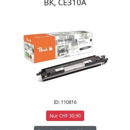
BK, CE310A
ID: 110816
Nur CHF 30,90