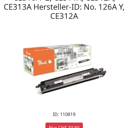
CE313A Hersteller-ID: No. 126A Y,
CE312A
ID: 110819
Nur CHF 33,60