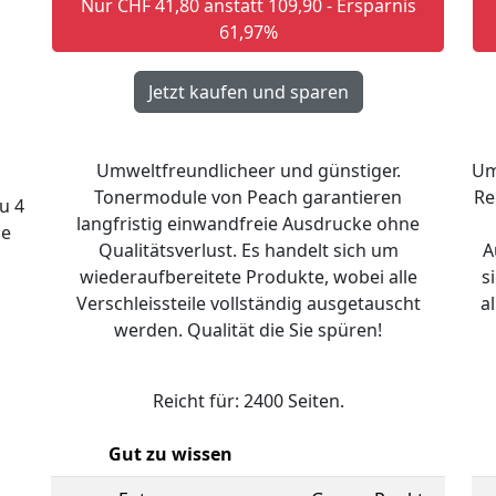
Nur CHF 41,80 anstatt 109,90 - Ersparnis
61,97%
Umweltfreundlicheer und günstiger.
Um
Tonermodule von Peach garantieren
Re
u 4
langfristig einwandfreie Ausdrucke ohne
ie
Qualitätsverlust. Es handelt sich um
A
wiederaufbereitete Produkte, wobei alle
s
Verschleissteile vollständig ausgetauscht
a
werden. Qualität die Sie spüren!
Reicht für: 2400 Seiten.
Gut zu wissen