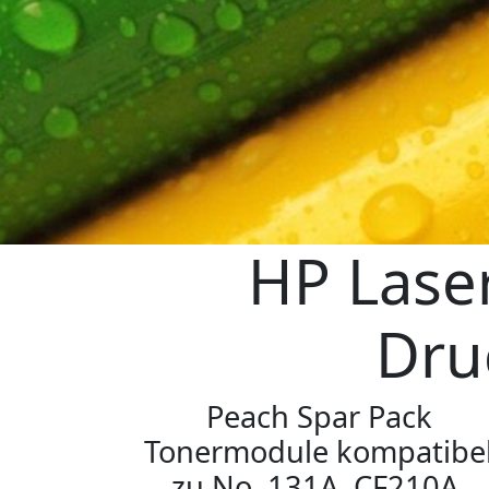
HP Laser
Dru
Peach Spar Pack
Tonermodule kompatibe
zu No. 131A, CF210A,