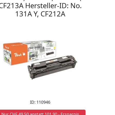
CF213A Hersteller-ID: No.
131A Y, CF212A
ID: 110946
Nur CHF 49,50 anstatt 101,90 - Ersparnis