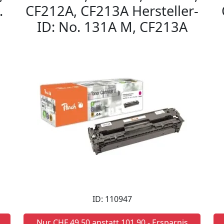
.
CF212A, CF213A Hersteller-
ID: No. 131A M, CF213A
ID: 110947
Nur CHF 49,50 anstatt 101,90 - Ersparnis