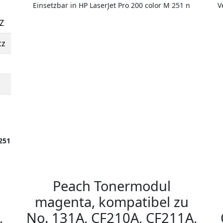
Einsetzbar in HP LaserJet Pro 200 color M 251 n
V
Z
cz
251
Peach Tonermodul
magenta, kompatibel zu
,
No. 131A, CF210A, CF211A,