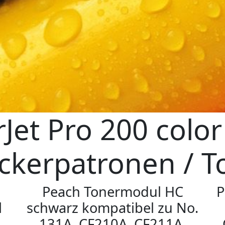
Jet Pro 200 colo
ckerpatronen / T
Peach Tonermodul HC
P
l
schwarz kompatibel zu No.
131A, CF210A, CF211A,