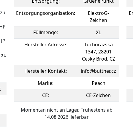
Entsorgung:
GruenePunkt
 zu
Entsorgungsorganisation:
ElektroG-
E
Zeichen
 HP
Füllmenge:
XL
 HP
Hersteller Adresse:
Tuchorazska
1347, 28201
 zu
Cesky Brod, CZ
Hersteller Kontakt:
info@buttner.cz
Marke:
Peach
t
CE:
CE-Zeichen
Momentan nicht an Lager. Frühestens ab
14.08.2026 lieferbar