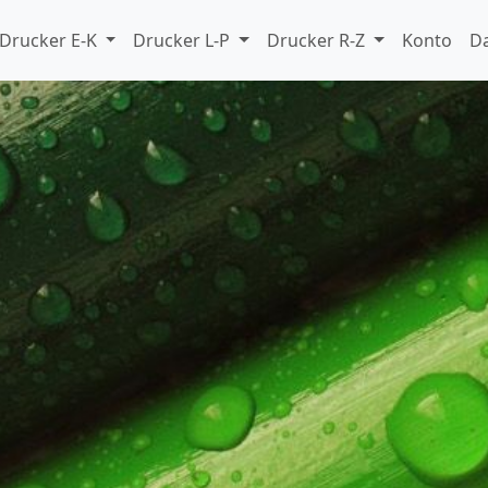
Drucker E-K
Drucker L-P
Drucker R-Z
Konto
D