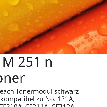
r M 251 n
oner
each Tonermodul schwarz
kompatibel zu No. 131A,
CF210A, CF211A, CF212A,