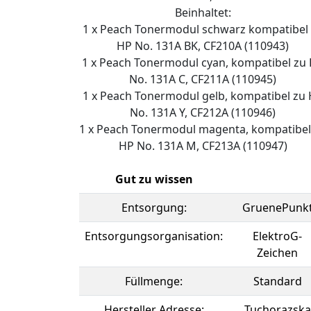
Beinhaltet:
1 x Peach Tonermodul schwarz kompatibel
HP No. 131A BK, CF210A (110943)
1 x Peach Tonermodul cyan, kompatibel zu
No. 131A C, CF211A (110945)
1 x Peach Tonermodul gelb, kompatibel zu
No. 131A Y, CF212A (110946)
1 x Peach Tonermodul magenta, kompatibel
HP No. 131A M, CF213A (110947)
Gut zu wissen
Entsorgung:
GruenePunk
Entsorgungsorganisation:
ElektroG-
Zeichen
Füllmenge:
Standard
Hersteller Adresse:
Tuchorazska