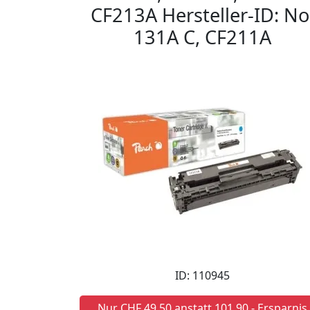
CF213A Hersteller-ID: No
131A C, CF211A
ID: 110945
Nur CHF 49,50 anstatt 101,90 - Ersparnis