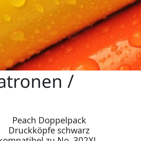
atronen /
n
Peach Doppelpack
Druckköpfe schwarz
kompatibel zu No. 302XL,