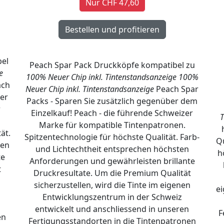
Nur CHF 47,60
bel
Peach Spar Pack Druckköpfe kompatibel zu
e
100% Neuer Chip inkl. Tintenstandsanzeige
100%
ch
Neuer Chip inkl. Tintenstandsanzeige
Peach Spar
er
Packs - Sparen Sie zusätzlich gegenüber dem
r
Einzelkauf! Peach - die führende Schweizer
T
Marke für kompatible Tintenpatronen.
ät.
Spitzentechnologie für höchste Qualität. Farb-
Qu
ten
und Lichtechtheit entsprechen höchsten
h
te
Anforderungen und gewährleisten brillante
t
Druckresultate. Um die Premium Qualität
n
sicherzustellen, wird die Tinte im eigenen
e
Entwicklungszentrum in der Schweiz
entwickelt und anschliessend in unseren
F
en
Fertigungsstandorten in die Tintenpatronen