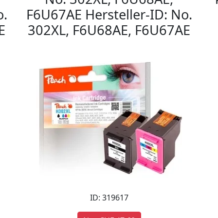
o.
F6U67AE Hersteller-ID: No.
E
302XL, F6U68AE, F6U67AE
ID: 319617