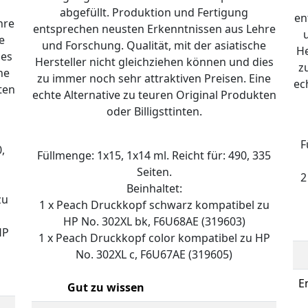
abgefüllt. Produktion und Fertigung
en
hre
entsprechen neusten Erkenntnissen aus Lehre
e
und Forschung. Qualität, mit der asiatische
He
ies
Hersteller nicht gleichziehen können und dies
z
ne
zu immer noch sehr attraktiven Preisen. Eine
ec
ten
echte Alternative zu teuren Original Produkten
oder Billigsttinten.
F
,
Füllmenge: 1x15, 1x14 ml. Reicht für: 490, 335
Seiten.
2
Beinhaltet:
zu
1 x Peach Druckkopf schwarz kompatibel zu
HP No. 302XL bk, F6U68AE (319603)
HP
1 x Peach Druckkopf color kompatibel zu HP
No. 302XL c, F6U67AE (319605)
E
Gut zu wissen