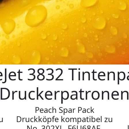
eJet 3832 Tintenp
Druckerpatrone
Peach Spar Pack
u
Druckköpfe kompatibel zu
No. 302XL, F6U68AE,