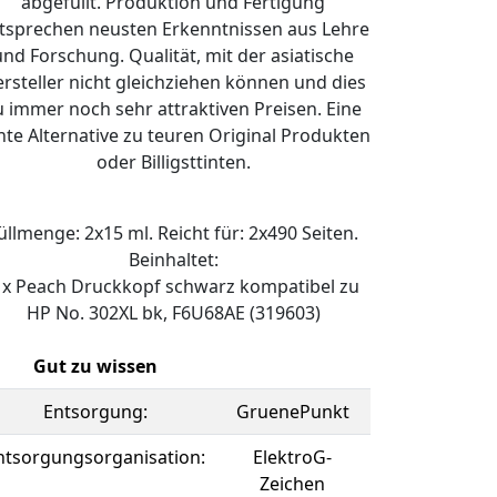
abgefüllt. Produktion und Fertigung
tsprechen neusten Erkenntnissen aus Lehre
und Forschung. Qualität, mit der asiatische
rsteller nicht gleichziehen können und dies
u immer noch sehr attraktiven Preisen. Eine
hte Alternative zu teuren Original Produkten
oder Billigsttinten.
üllmenge: 2x15 ml. Reicht für: 2x490 Seiten.
Beinhaltet:
 x Peach Druckkopf schwarz kompatibel zu
HP No. 302XL bk, F6U68AE (319603)
Gut zu wissen
Entsorgung:
GruenePunkt
ntsorgungsorganisation:
ElektroG-
Zeichen