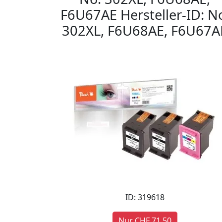
F6U67AE Hersteller-ID: N
302XL, F6U68AE, F6U67A
ID: 319618
Nur CHF 71,50