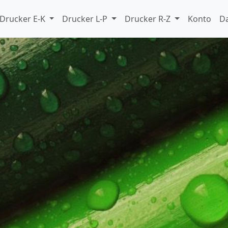
Drucker E-K
Drucker L-P
Drucker R-Z
Konto
D