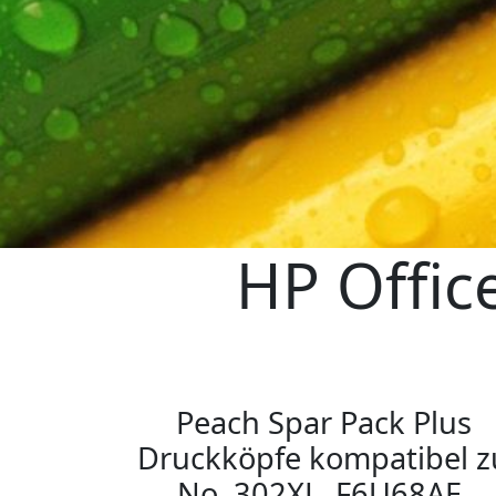
HP Offic
Peach Spar Pack Plus
Druckköpfe kompatibel z
No. 302XL, F6U68AE,