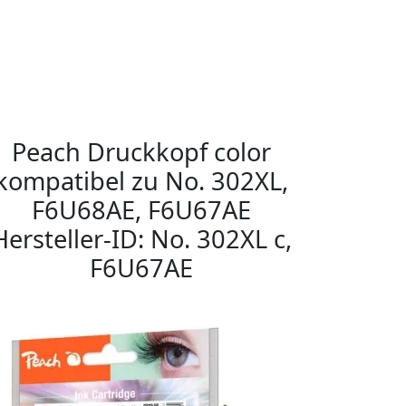
Peach Druckkopf color
kompatibel zu No. 302XL,
F6U68AE, F6U67AE
Hersteller-ID: No. 302XL c,
F6U67AE