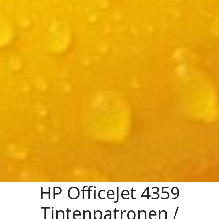
HP OfficeJet 4359
Tintenpatronen /