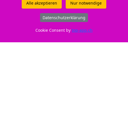
Alle akzeptieren
Nur notwendige
Datenschutzerklärung
Cookie Consent by
top-app.ch
ID: 210319
Nur CHF 38,80
Füllmenge: 5 ml.
Gut zu wissen
Entsorgung:
GruenePunkt