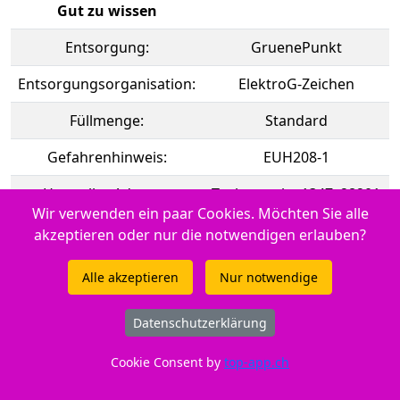
Gut zu wissen
Entsorgung:
GruenePunkt
Entsorgungsorganisation:
ElektroG-Zeichen
Füllmenge:
Standard
Gefahrenhinweis:
EUH208-1
Hersteller Adresse:
Tuchorazska 1347, 28201
Wir verwenden ein paar Cookies. Möchten Sie alle
Cesky Brod, CZ
akzeptieren oder nur die notwendigen erlauben?
Hersteller Kontakt:
info@buttner.cz
Alle akzeptieren
Nur notwendige
Marke:
Peach
Datenschutzerklärung
Tintenfüllstandsanzeige:
Nein
CE:
CE-Zeichen
Cookie Consent by
top-app.ch