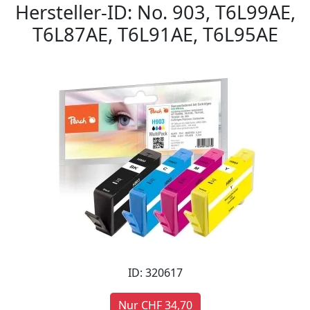
Hersteller-ID: No. 903, T6L99AE,
T6L87AE, T6L91AE, T6L95AE
ID: 320617
Nur CHF 34,70