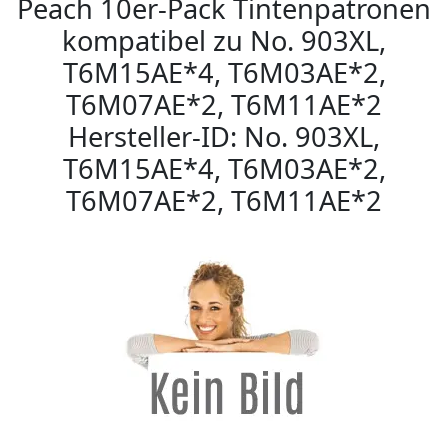
Peach 10er-Pack Tintenpatronen
kompatibel zu No. 903XL,
T6M15AE*4, T6M03AE*2,
T6M07AE*2, T6M11AE*2
Hersteller-ID: No. 903XL,
T6M15AE*4, T6M03AE*2,
T6M07AE*2, T6M11AE*2