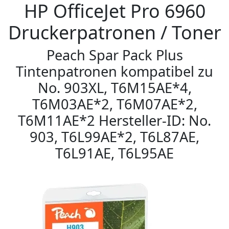
HP OfficeJet Pro 6960
Druckerpatronen / Toner
Peach Spar Pack Plus
Tintenpatronen kompatibel zu
No. 903XL, T6M15AE*4,
T6M03AE*2, T6M07AE*2,
T6M11AE*2 Hersteller-ID: No.
903, T6L99AE*2, T6L87AE,
T6L91AE, T6L95AE