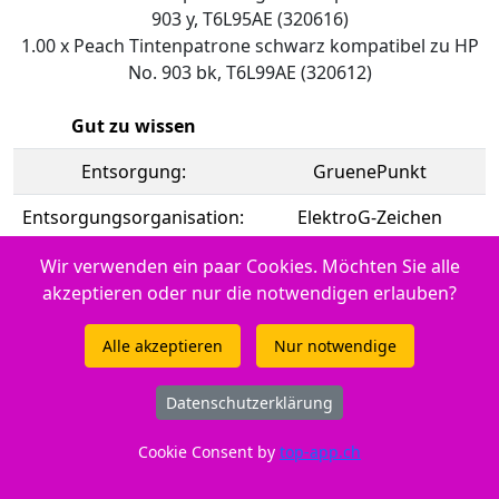
903 y, T6L95AE (320616)
1.00 x Peach Tintenpatrone schwarz kompatibel zu HP
No. 903 bk, T6L99AE (320612)
Gut zu wissen
Entsorgung:
GruenePunkt
Entsorgungsorganisation:
ElektroG-Zeichen
Füllmenge:
Standard
Wir verwenden ein paar Cookies. Möchten Sie alle
akzeptieren oder nur die notwendigen erlauben?
Gefahrenhinweis:
EUH208-1
Alle akzeptieren
Nur notwendige
Hersteller Adresse:
Tuchorazska 1347, 28201
Cesky Brod, CZ
Datenschutzerklärung
Hersteller Kontakt:
info@buttner.cz
Cookie Consent by
top-app.ch
Marke:
Peach