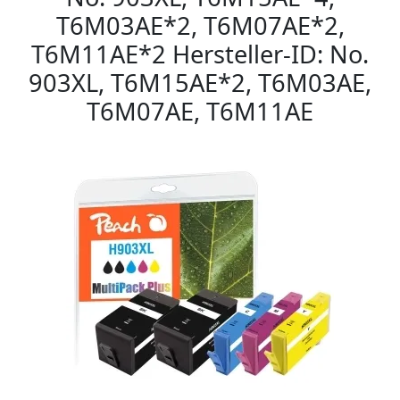
T6M03AE*2, T6M07AE*2,
T6M11AE*2 Hersteller-ID: No.
903XL, T6M15AE*2, T6M03AE,
T6M07AE, T6M11AE