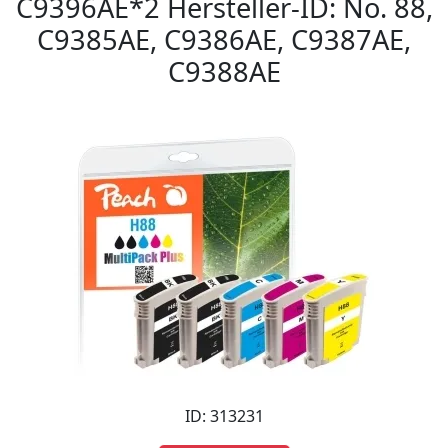
C9396AE*2 Hersteller-ID: No. 88,
C9385AE, C9386AE, C9387AE,
C9388AE
ID: 313231