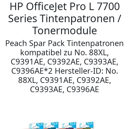
HP OfficeJet Pro L 7700
Series Tintenpatronen /
Tonermodule
Peach Spar Pack Tintenpatronen
kompatibel zu No. 88XL,
C9391AE, C9392AE, C9393AE,
C9396AE*2 Hersteller-ID: No.
88XL, C9391AE, C9392AE,
C9393AE, C9396AE