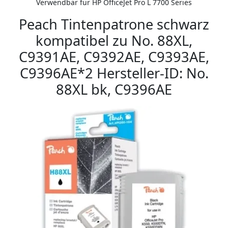
Verwendbar für HP OfficeJet Pro L 7700 Series
Peach Tintenpatrone schwarz
kompatibel zu No. 88XL,
C9391AE, C9392AE, C9393AE,
C9396AE*2 Hersteller-ID: No.
88XL bk, C9396AE