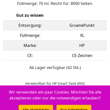
Füllmenge: 70 ml. Reicht für: 8000 Seiten.
Gut zu wissen
Entsorgung:
GruenePunkt
Füllmenge:
XL
Marke:
HP
CE:
CE-Zeichen
Ab Lager verfügbar (42 Stk.)
Verwendbar für HP Smart Tank 6002
Wir verwenden ein paar Cookies. Möchten Sie alle
Original Tintenpatrone yellow
akzeptieren oder nur die notwendigen erlauben?
Hersteller-ID: No. 32XL, 1VU28AE
Alle akzeptieren
Nur notwendige