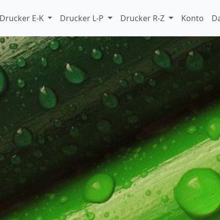
Drucker E-K
Drucker L-P
Drucker R-Z
Konto
D