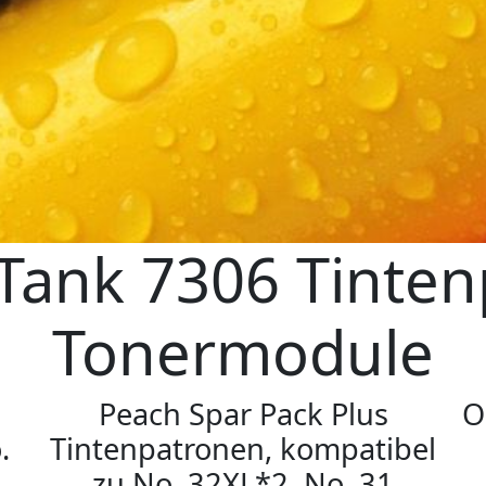
Tank 7306 Tinten
Tonermodule
Peach Spar Pack Plus
O
.
Tintenpatronen, kompatibel
zu No. 32XL*2, No. 31