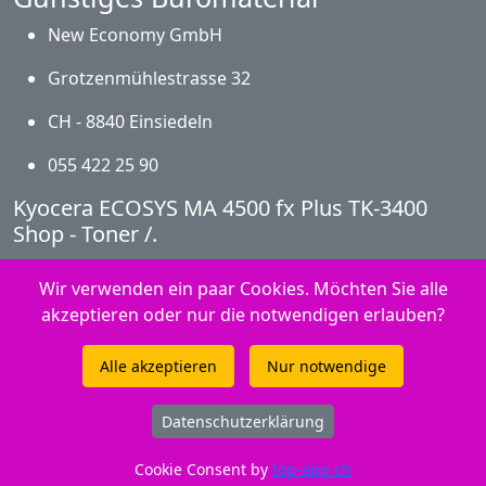
New Economy GmbH
Grotzenmühlestrasse 32
CH - 8840 Einsiedeln
055 422 25 90
Kyocera ECOSYS MA 4500 fx Plus TK-3400
Shop - Toner /.
Online-Shop mit Dauertiefstpreisen - kaufen Sie in
Wir verwenden ein paar Cookies. Möchten Sie alle
diesem Shop kompatible Druckerpatronen,
akzeptieren oder nur die notwendigen erlauben?
Tonermodule und Toner für fast alle Drucker (alle
verfügbaren Modelle / Hersteller-ID werden angezeigt),
Alle akzeptieren
Nur notwendige
aber immer günstiger.
2026 - Topangebot.ch
Datenschutzerklärung
Peach Produkte - Fotopapier
Cookie Consent by
top-app.ch