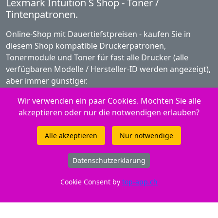
Lexmark Intuition S Shop - Toner /
Tintenpatronen.
Online-Shop mit Dauertiefstpreisen - kaufen Sie in
diesem Shop kompatible Druckerpatronen,
Tonermodule und Toner für fast alle Drucker (alle
verfügbaren Modelle / Hersteller-ID werden angezeigt),
aber immer günstiger.
2026 - Topangebot.ch
Wir verwenden ein paar Cookies. Möchten Sie alle
akzeptieren oder nur die notwendigen erlauben?
Peach Produkte - Fotopapier
Alle akzeptieren
Nur notwendige
Peach Produkte - Ink Jet
Service / Infos Tintenpatronen Shop
Datenschutzerklärung
Snap and print - So funktioniert es
Cookie Consent by
top-app.ch
Informationen über Tinte
FAQ zu Peach Toner / Tintenpatronen