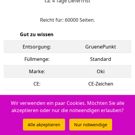
ca. 4 Tage Lieferfrist
Reicht für: 60000 Seiten.
Gut zu wissen
Entsorgung:
GruenePunkt
Füllmenge:
Standard
Marke:
Oki
CE:
CE-Zeichen
Momentan nicht an Lager. Frühestens ab 11.08.2026
Wir verwenden ein paar Cookies. Möchten Sie alle
lieferbar
akzeptieren oder nur die notwendigen erlauben?
Alle akzeptieren
Nur notwendige
Verwendbar für OKI C 5700