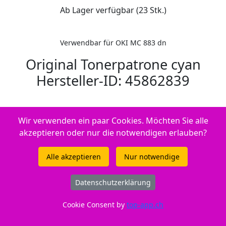
Ab Lager verfügbar (23 Stk.)
Verwendbar für OKI MC 883 dn
Original Tonerpatrone cyan
Hersteller-ID: 45862839
Wir verwenden ein paar Cookies. Möchten Sie alle
akzeptieren oder nur die notwendigen erlauben?
Alle akzeptieren
Nur notwendige
Datenschutzerklärung
Cookie Consent by
top-app.ch
ID: 212815