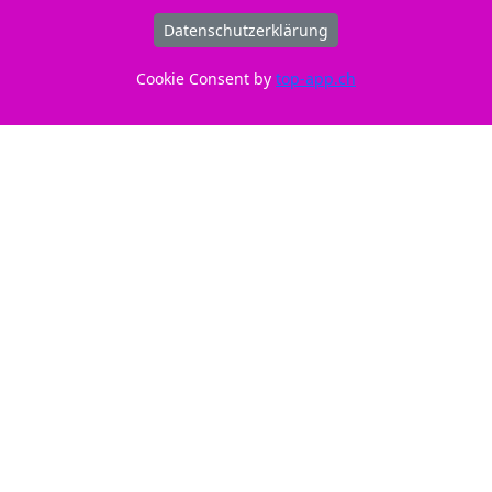
Datenschutzerklärung
Verwendbar für Ricoh Aficio SG 3120 B SFNw
Cookie Consent by
top-app.ch
Original Tonerpatrone gelb
Hersteller-ID: 405764