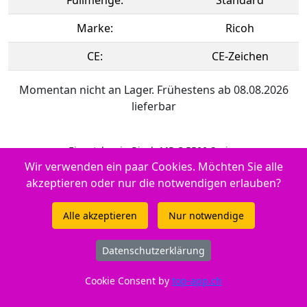
Füllmenge:
Standard
Marke:
Ricoh
CE:
CE-Zeichen
Momentan nicht an Lager. Frühestens ab 08.08.2026
lieferbar
Einsetzbar in Ricoh MP C 5500 Series
Wir verwenden ein paar Cookies. Möchten Sie alle
akzeptieren oder nur die notwendigen erlauben?
Druckertypen: - Ricoh MP C 4503 a sp - - Ricoh Aficio MP C 4504
Alle akzeptieren
Nur notwendige
- Ricoh MP C 4504 ex A SP - Ricoh MP C 5504 - Ricoh Aficio MP C
4503 a sp - Ricoh Aficio MP C 5503 a sp - Ricoh MP C 4504 A SP
- Ricoh Aficio MP C 5504 SP - Ricoh MP C 6003 sp - Ricoh Aficio
Datenschutzerklärung
MP C 5504 Series - Ricoh MP C 4504 ex SP - Ricoh MP C 5504 ex
Cookie Consent by
top-app.ch
A SP - Ricoh MP C 6004 SP - Ricoh MP C 5504 Series - Ricoh MP
C 4504 SP - Ricoh Aficio MP C 6003 sp - Ricoh MP C 4504 - Ricoh