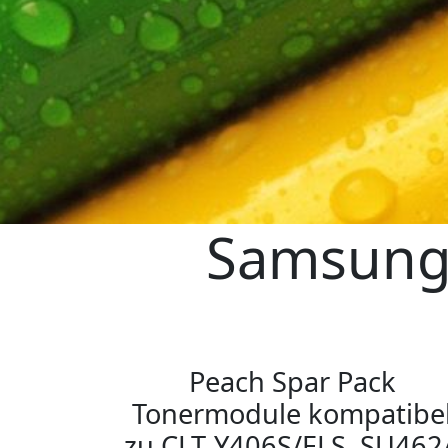
Samsung 
Peach Spar Pack
Tonermodule kompatibe
zu CLT-Y406S/ELS, SU462