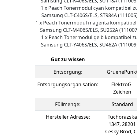
Samsung CLT-K406S/ELS, SU118A (111003
1 x Peach Tonermodul cyan kompatibel z
Samsung CLT-C406S/ELS, ST984A (111005
1 x Peach Tonermodul magenta kompatibel
Samsung CLT-M406S/ELS, SU252A (111007
1 x Peach Tonermodul gelb kompatibel z
Samsung CLT-Y406S/ELS, SU462A (111009
Gut zu wissen
Entsorgung:
GruenePunk
Entsorgungsorganisation:
ElektroG-
Zeichen
Füllmenge:
Standard
Hersteller Adresse:
Tuchorazska
1347, 28201
Cesky Brod, C