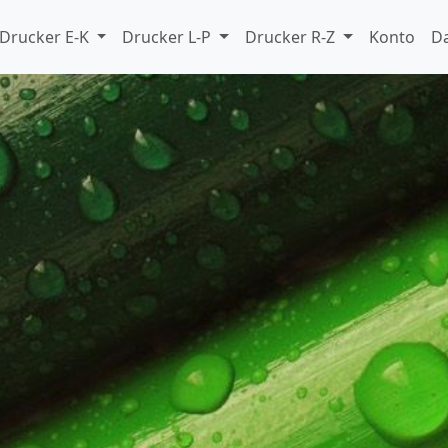
Drucker E-K
Drucker L-P
Drucker R-Z
Konto
D