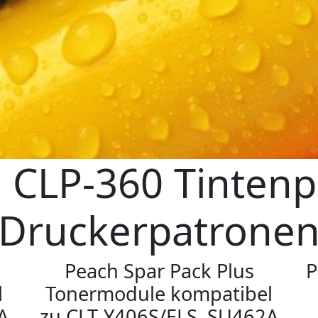
CLP-360 Tintenp
Druckerpatrone
Peach Spar Pack Plus
P
l
Tonermodule kompatibel
A
zu CLT-Y406S/ELS, SU462A