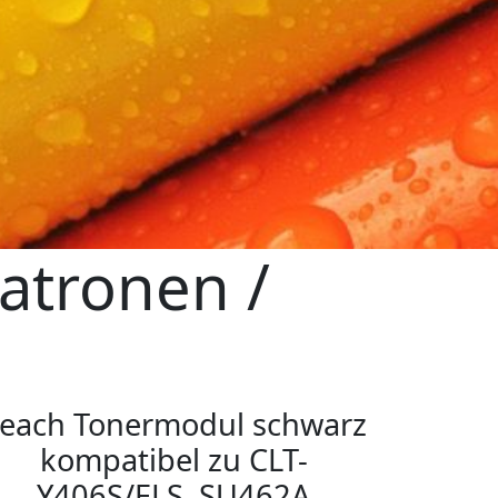
atronen /
n
each Tonermodul schwarz
kompatibel zu CLT-
Y406S/ELS, SU462A