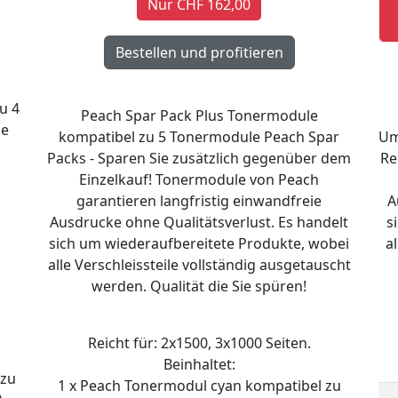
Nur CHF 162,00
u 4
Peach Spar Pack Plus Tonermodule
ie
kompatibel zu 5 Tonermodule Peach Spar
Um
Packs - Sparen Sie zusätzlich gegenüber dem
Re
Einzelkauf! Tonermodule von Peach
garantieren langfristig einwandfreie
A
Ausdrucke ohne Qualitätsverlust. Es handelt
s
sich um wiederaufbereitete Produkte, wobei
a
alle Verschleissteile vollständig ausgetauscht
werden. Qualität die Sie spüren!
Reicht für: 2x1500, 3x1000 Seiten.
Beinhaltet:
 zu
1 x Peach Tonermodul cyan kompatibel zu