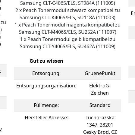
)
Samsung CLT-C406S/ELS, ST984A (111005)
u
2 x Peach Tonermodul schwarz kompatibel zu
E
)
Samsung CLT-K406S/ELS, SU118A (111003)
 zu
1 x Peach Tonermodul magenta kompatibel zu
)
Samsung CLT-M406S/ELS, SU252A (111007)
u
1 x Peach Tonermodul gelb kompatibel zu
)
Samsung CLT-Y406S/ELS, SU462A (111009)
Gut zu wissen
t
Entsorgung:
GruenePunkt
Entsorgungsorganisation:
ElektroG-
Zeichen
Füllmenge:
Standard
Hersteller Adresse:
Tuchorazska
1347, 28201
Z
Cesky Brod, CZ