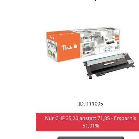
ID: 111005
Nur CHF 35,20 anstatt 71,85 - Ersparnis
51,01%