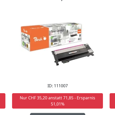
ID: 111007
Nur CHF 35,20 anstatt 71,85 - Ersparnis
51,01%