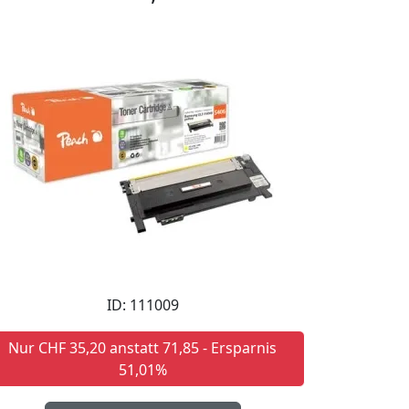
ID: 111009
Nur CHF 35,20 anstatt 71,85 - Ersparnis
51,01%