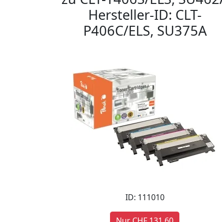
Hersteller-ID: CLT-
P406C/ELS, SU375A
ID: 111010
Nur CHF 131,60