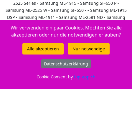
2525 Series - Samsung ML-1915 - Samsung SF-650 P -
Samsung ML-2525 W - Samsung SF-650 - - Samsung ML-1915
DSP - Samsung ML-1911 - Samsung ML-2581 ND - Samsung
ML-1915 Series - Samsung ML-2525 - Samsung ML-1900 Series
Wir verwenden ein paar Cookies. Möchten Sie alle
- Samsung ML-1910
akzeptieren oder nur die notwendigen erlauben?
Alle akzeptieren
Nur notwendige
Günstiges Büromaterial
Datenschutzerklärung
New Economy GmbH
Cookie Consent by
top-app.ch
Grotzenmühlestrasse 32
CH - 8840 Einsiedeln
055 422 25 90
Samsung ML-1911 MLT-D1052L/ELS, SU758A
Shop - Toner /.